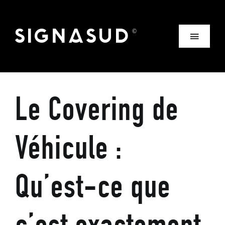
Skip
to
SIGNASUD
©
Toggle
content
Navigation
SIGNASUD
Le Covering de
NOS SOLUTIONS
Véhicule :
NOS RÉALISATIONS
Qu’est-ce que
NOS SERVICES
NOTRE ACTU