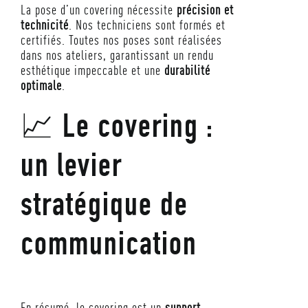
La pose d’un covering nécessite
précision et
technicité
. Nos techniciens sont formés et
certifiés. Toutes nos poses sont réalisées
dans nos ateliers, garantissant un rendu
esthétique impeccable et une
durabilité
optimale
.
📈 Le covering :
Utilisez le formulaire de contact ci-dessous pour nous envoyer
un mail.
un levier
*
Votre Identité
*
*
stratégique de
E
-
m
communication
Prénom
Nom
a
i
E-mail
*
l
En résumé, le covering est un
support