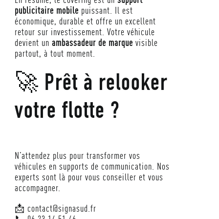
publicitaire mobile
puissant. Il est
Consentement à la newsletter
*
économique, durable et offre un excellent
retour sur investissement. Votre véhicule
Je consens à recevoir la newsletter de SIGNASUD à l'adresse email
devient un
ambassadeur de marque
visible
indiquée.
partout, à tout moment.
Envoyer
🚀 Prêt à relooker
votre flotte ?
N’attendez plus pour transformer vos
véhicules en supports de communication. Nos
experts sont là pour vous conseiller et vous
accompagner.
📩 contact@signasud.fr