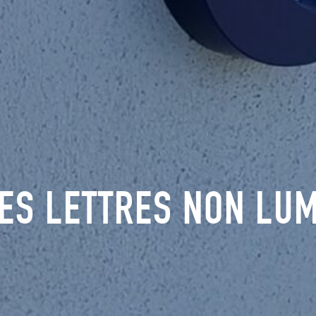
ES LETTRES NON LU