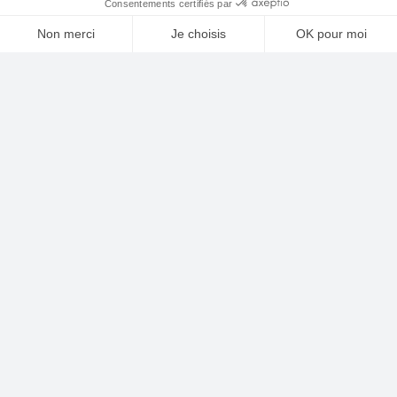
NOS SOLUTIONS
NOS RÉALISATIONS
Galerie photos
NOS SERVICES
NOTRE ACTU
CONTACT