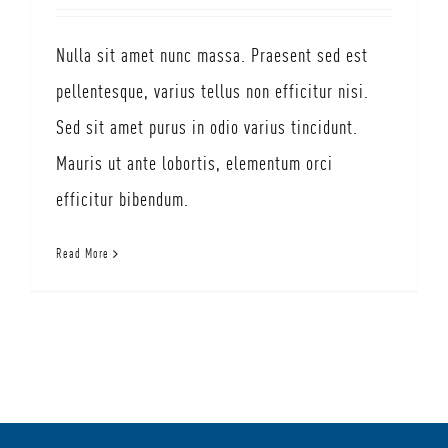
Nulla sit amet nunc massa. Praesent sed est
n
Consentement à la newsletter
*
e
pellentesque, varius tellus non efficitur nisi.
w
Je consens à recevoir la newsletter de SIGNASUD à l'adresse email
s
Sed sit amet purus in odio varius tincidunt.
indiquée.
l
e
Mauris ut ante lobortis, elementum orci
t
Envoyer
t
efficitur bibendum.
e
r
*
Read More
n
e
w
s
l
e
t
t
e
r