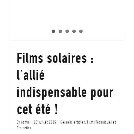
Films solaires :
Utilisez le formulaire de contact ci-dessous pour nous envoyer
l’allié
un mail.
indispensable pour
Votre Identité
*
cet été !
Prénom
Nom
By
admin
|
23 juillet 2025
|
Derniers articles
,
Films Techniques et
E-mail
*
Protection