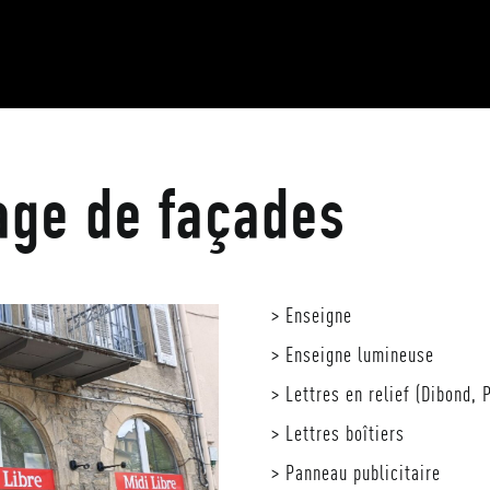
SIGNASUD
age de façades
NOS SOLUTIONS
NOS RÉALISATIONS
> Enseigne
NOS SERVICES
> Enseigne lumineuse
> Lettres en relief (Dibond,
NOTRE ACTU
> Lettres boîtiers
> Panneau publicitaire