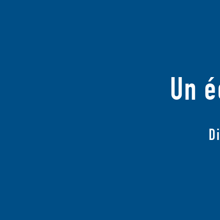
Un é
D