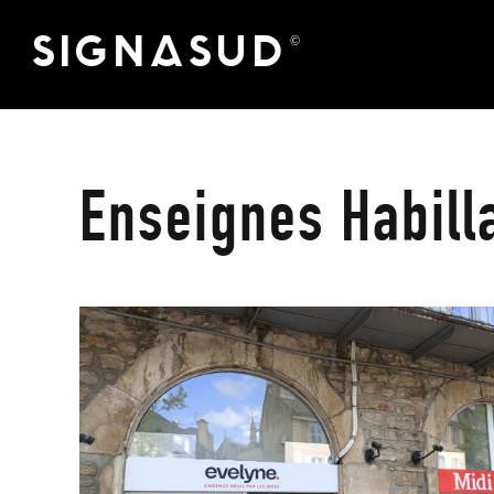
Skip
SIGNASUD
©
to
content
Enseignes Habill